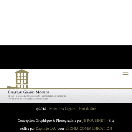
@2018 -
Mentions Légales
-
Plan de Site
Conception Graphique & Photographie par
JB ROUBINET
- Sité
réalise par
Daphnée LAU
pour
EPONIA COMMUNICATION