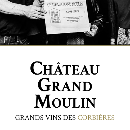
C
HÂTEAU
G
RAND
M
OULIN
GRANDS VINS DES
CORBIÈRES