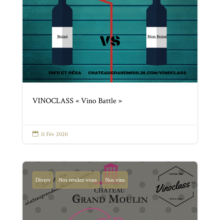
VINOCLASS « Vino Battle »

11 Fév 2020
Divers
Nos rendez-vous
Nos vins