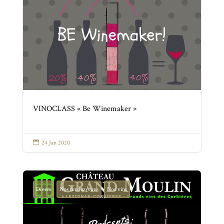
VINOCLASS « Be Winemaker »

24 Jan 2020
Divers
Nos rendez-vous
Nos vins