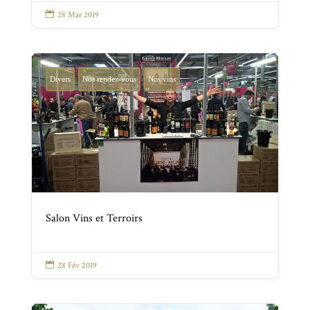

28 Mar 2019
Divers
Nos rendez-vous
Nos vins
Salon Vins et Terroirs

28 Fév 2019