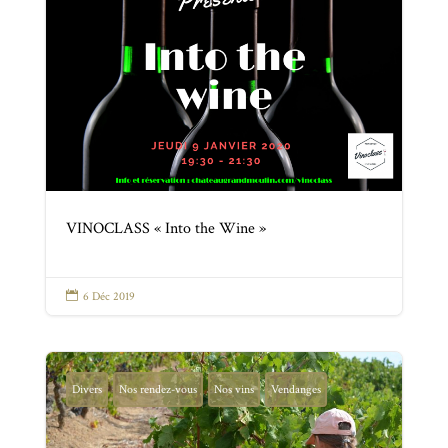
VINOCLASS « Into the Wine »

6 Déc 2019
Divers
Nos rendez-vous
Nos vins
Vendanges