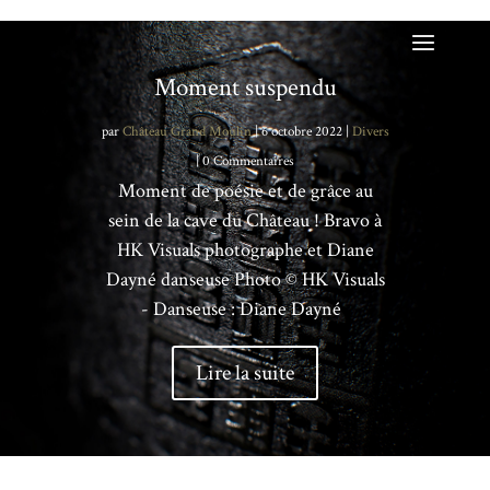
Moment suspendu
par
Château Grand Moulin
|
6 octobre 2022
|
Divers
| 0 Commentaires
Moment de poésie et de grâce au
sein de la cave du Château ! Bravo à
HK Visuals photographe et Diane
Dayné danseuse Photo © HK Visuals
- Danseuse : Diane Dayné
Lire la suite