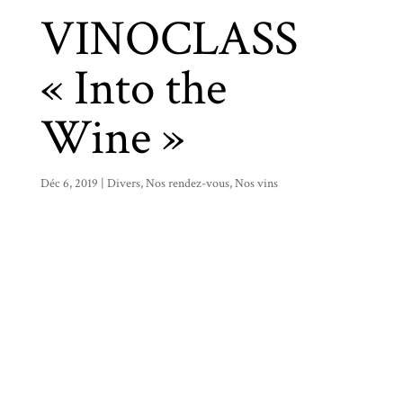
VINOCLASS
« Into the
Wine »
Déc 6, 2019
|
Divers
,
Nos rendez-vous
,
Nos vins