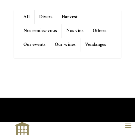
All
Divers
Harvest
Nos rendez-vous
Nos vins
Others
Our events
Our wines
Vendanges