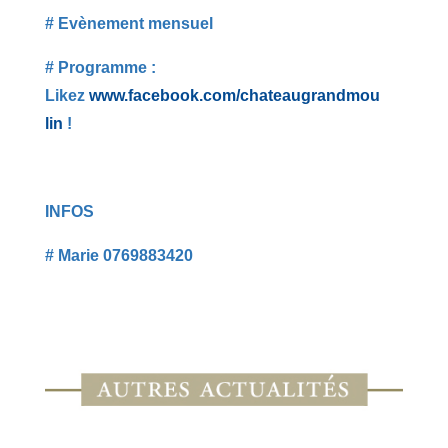
# Evènement mensuel
# Programme :
Likez
www.facebook.com/chateaugrandmou
lin
!
INFOS
# Marie 0769883420