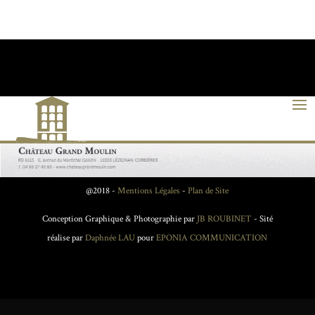
@2018 -
Mentions Légales
-
Plan de Site
Conception Graphique & Photographie par
JB ROUBINET
- Sité
réalise par
Daphnée LAU
pour
EPONIA COMMUNICATION