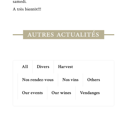
samedi.
A très bientôt!!!
All
Divers
Harvest
Nos rendez-vous
Nos vins
Others
Our events
Our wines
Vendanges