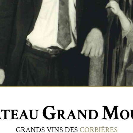
G
M
ÂTEAU
RAND
O
GRANDS VINS DES
CORBIÈRES