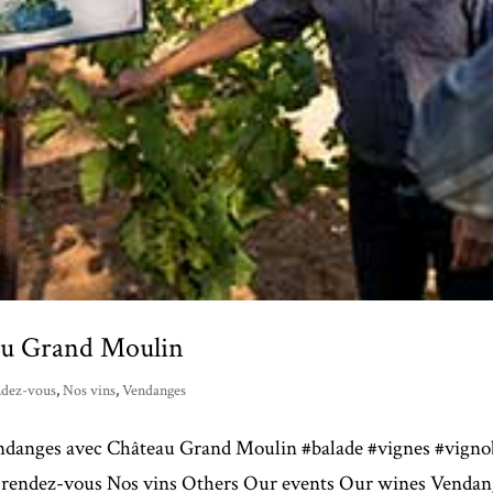
au Grand Moulin
ndez-vous
,
Nos vins
,
Vendanges
vendanges avec Château Grand Moulin #balade #vignes #vigno
 rendez-vous Nos vins Others Our events Our wines Vendan