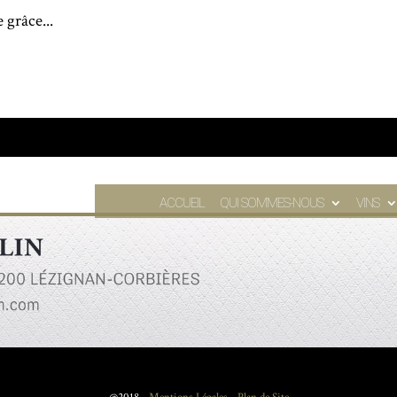
grâce...
ACCUEIL
QUI SOMMES-NOUS
VINS