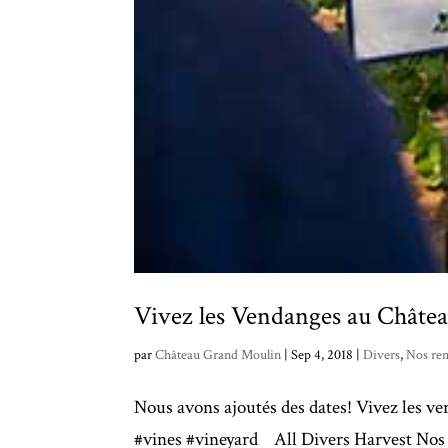
Vivez les Vendanges au Châte
par
Château Grand Moulin
|
Sep 4, 2018
|
Divers
,
Nos re
Nous avons ajoutés des dates! Vivez les 
#vines #vineyard All Divers Harvest Nos