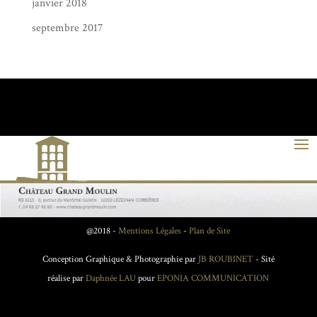
janvier 2018
septembre 2017
@2018 -
Mentions Légales
-
Plan de Site
Conception Graphique & Photographie par
JB ROUBINET
- Sité
réalise par
Daphnée LAU
pour
EPONIA COMMUNICATION