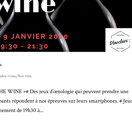
»
ndez-vous
,
Nos vins
E WINE »# Des jeux d’œnologie qui peuvent prendre une
ipants répondent à nos épreuves sur leurs smartphones. # Jeud
nement de 19h30 à...