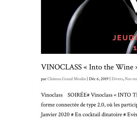
VINOCLASS « Into the Wine 
par
Château Grand Moulin
|
Déc 6, 2019
|
Divers
,
Nos re
Vinoclass SOIRÉE# Vinoclass « INTO TH
forme connectée de type 2.0, où les partic
Janvier 2020 # En cocktail dînatoire # Evè