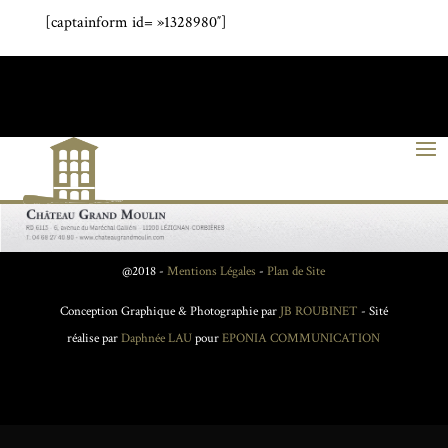
[captainform id= »1328980″]
@2018 -
Mentions Légales
-
Plan de Site
Conception Graphique & Photographie par
JB ROUBINET
- Sité
réalise par
Daphnée LAU
pour
EPONIA COMMUNICATION