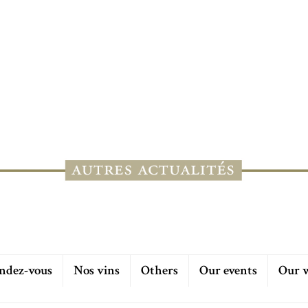
ndez-vous
Nos vins
Others
Our events
Our 