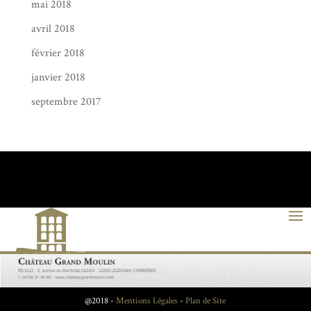
mai 2018
avril 2018
février 2018
janvier 2018
septembre 2017
@2018 -
Mentions Légales
-
Plan de Site