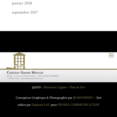
janvier 2018
septembre 2017
@2018 -
Mentions Légales
-
Plan de Site
Conception Graphique & Photographie par
JB ROUBINET
- Sité
réalise par
Daphnée LAU
pour
EPONIA COMMUNICATION