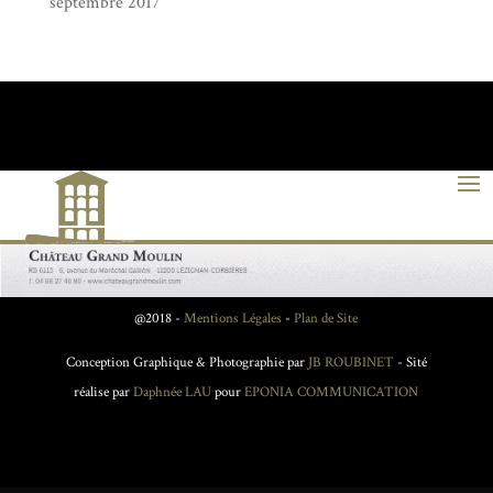
septembre 2017
@2018 -
Mentions Légales
-
Plan de Site
Conception Graphique & Photographie par
JB ROUBINET
- Sité
réalise par
Daphnée LAU
pour
EPONIA COMMUNICATION