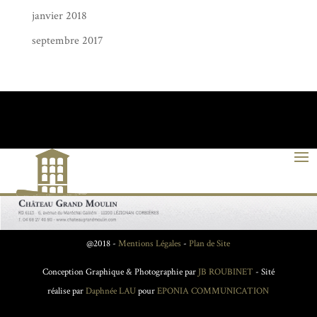
janvier 2018
septembre 2017
@2018 -
Mentions Légales
-
Plan de Site
Conception Graphique & Photographie par
JB ROUBINET
- Sité
réalise par
Daphnée LAU
pour
EPONIA COMMUNICATION