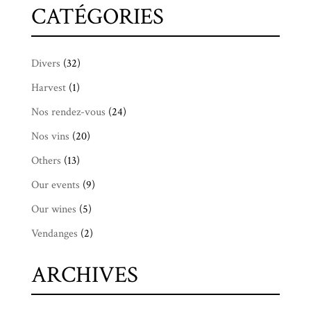
CATÉGORIES
Divers
(32)
Harvest
(1)
Nos rendez-vous
(24)
Nos vins
(20)
Others
(13)
Our events
(9)
Our wines
(5)
Vendanges
(2)
ARCHIVES