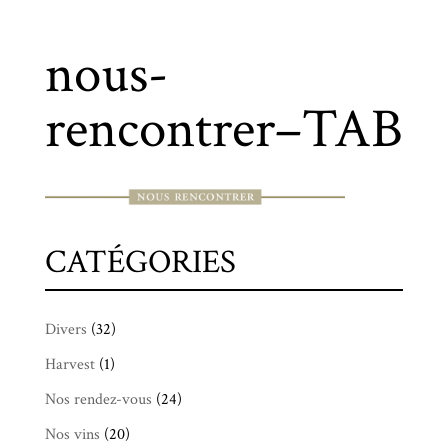
nous-
rencontrer–TAB
CATÉGORIES
Divers
(32)
Harvest
(1)
Nos rendez-vous
(24)
Nos vins
(20)