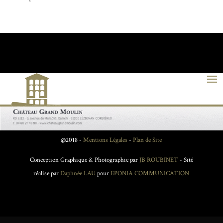
@2018 -
Mentions Légales
-
Plan de Site
Conception Graphique & Photographie par
JB ROUBINET
- Sité
réalise par
Daphnée LAU
pour
EPONIA COMMUNICATION