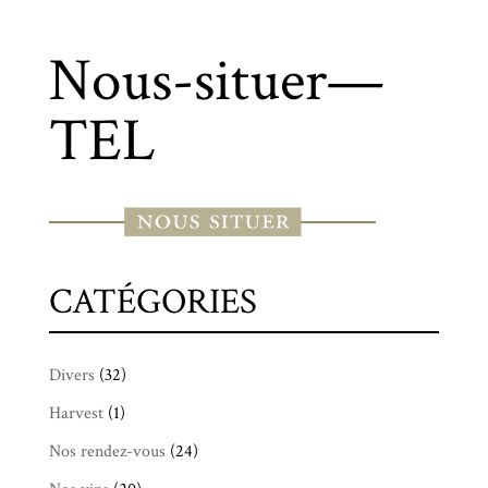
Nous-situer—
TEL
CATÉGORIES
Divers
(32)
Harvest
(1)
Nos rendez-vous
(24)