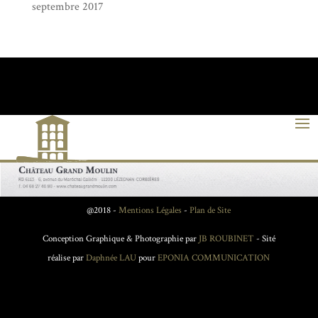
septembre 2017
@2018 -
Mentions Légales
-
Plan de Site
Conception Graphique & Photographie par
JB ROUBINET
- Sité
réalise par
Daphnée LAU
pour
EPONIA COMMUNICATION