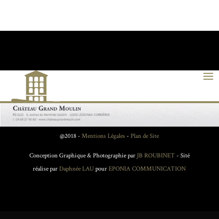
@2018 -
Mentions Légales
-
Plan de Site
Conception Graphique & Photographie par
JB ROUBINET
- Sité
réalise par
Daphnée LAU
pour
EPONIA COMMUNICATION