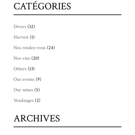
CATÉGORIES
Divers
(32)
Harvest
(1)
Nos rendez-vous
(24)
Nos vins
(20)
Others
(13)
Our events
(9)
Our wines
(5)
Vendanges
(2)
ARCHIVES