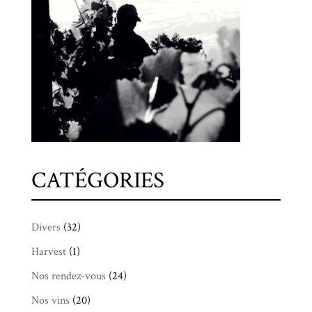
CATÉGORIES
Divers
(32)
Harvest
(1)
Nos rendez-vous
(24)
Nos vins
(20)