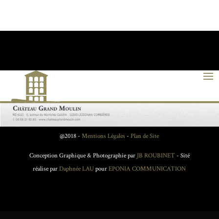
@2018 -
Mentions Légales
-
Plan de Site
Conception Graphique & Photographie par
JB ROUBINET
- Sité
réalise par
Daphnée LAU
pour
EPONIA COMMUNICATION