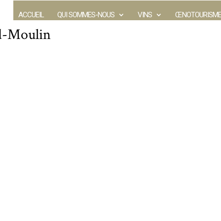
ACCUEIL
QUI SOMMES-NOUS
VINS
ŒNOTOURISM
d-Moulin