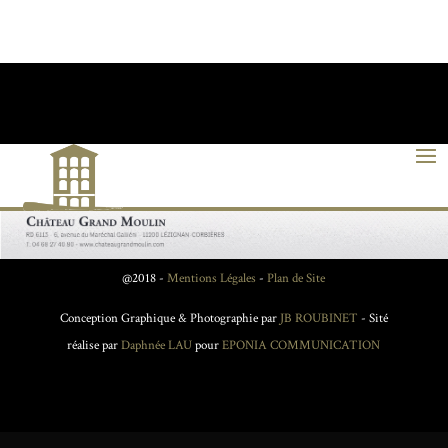
@2018 -
Mentions Légales
-
Plan de Site
Conception Graphique & Photographie par
JB ROUBINET
- Sité
réalise par
Daphnée LAU
pour
EPONIA COMMUNICATION