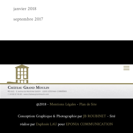
janvier 2018
septembre 2017
@2018 -
Mentions Légales
-
Plan de Site
Conception Graphique & Photographie par
JB ROUBINET
- Sité
réalise par
Daphnée LAU
pour
EPONIA COMMUNICATION