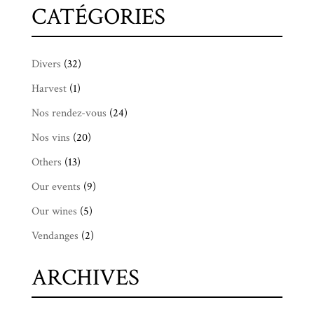
CATÉGORIES
Divers
(32)
Harvest
(1)
Nos rendez-vous
(24)
Nos vins
(20)
Others
(13)
Our events
(9)
Our wines
(5)
Vendanges
(2)
ARCHIVES