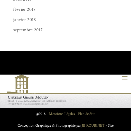
février 2018
janvier 2018
septembre 2017
@2018 -
Mentions Légales
-
Plan de Site
Conception Graphique & Photographie par
JB ROUBINET
- Sité