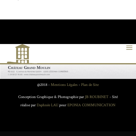
@2018 -
Mentions Légales
-
Plan de Site
Conception Graphique & Photographie par
JB ROUBINET
- Sité
réalise par
Daphnée LAU
pour
EPONIA COMMUNICATION