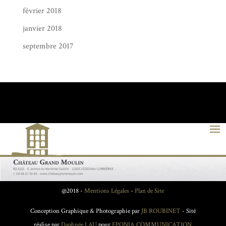
février 2018
janvier 2018
septembre 2017
@2018 -
Mentions Légales
-
Plan de Site
Conception Graphique & Photographie par
JB ROUBINET
- Sité
réalise par
Daphnée LAU
pour
EPONIA COMMUNICATION