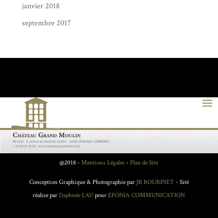
janvier 2018
septembre 2017
@2018 -
Mentions Légales
-
Plan de Site
Conception Graphique & Photographie par
JB ROUBINET
- Sité
réalise par
Daphnée LAU
pour
EPONIA COMMUNICATION