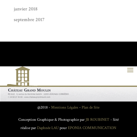
janvier 2018
septembre 2017
@2018 -
Mentions Légales
-
Plan de Site
Conception Graphique & Photographie par
JB ROUBINET
- Sité
réalise par
Daphnée LAU
pour
EPONIA COMMUNICATION