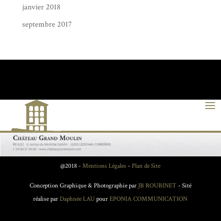
janvier 2018
septembre 2017
@2018 -
Mentions Légales
-
Plan de Site
Conception Graphique & Photographie par
JB ROUBINET
- Sité
réalise par
Daphnée LAU
pour
EPONIA COMMUNICATION