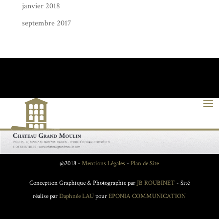
janvier 2018
septembre 2017
@2018 -
Mentions Légales
-
Plan de Site
Conception Graphique & Photographie par
JB ROUBINET
- Sité
réalise par
Daphnée LAU
pour
EPONIA COMMUNICATION