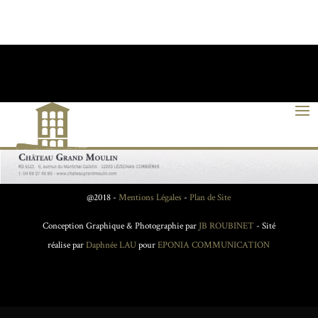
@2018 -
Mentions Légales
-
Plan de Site
Conception Graphique & Photographie par
JB ROUBINET
- Sité
réalise par
Daphnée LAU
pour
EPONIA COMMUNICATION