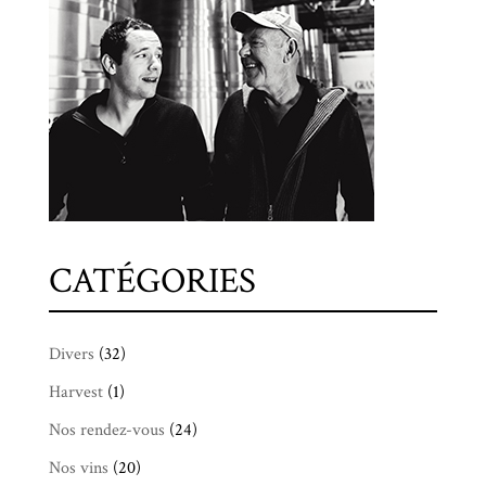
CATÉGORIES
Divers
(32)
Harvest
(1)
Nos rendez-vous
(24)
Nos vins
(20)