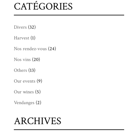
CATÉGORIES
Divers
(32)
Harvest
(1)
Nos rendez-vous
(24)
Nos vins
(20)
Others
(13)
Our events
(9)
Our wines
(5)
Vendanges
(2)
ARCHIVES