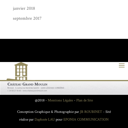
janvier 2018
septembre 2017
@2018 -
Mentions Légales
-
Plan de Site
Conception Graphique & Photographie par
JB ROUBINET
- Sité
réalise par
Daphnée LAU
pour
EPONIA COMMUNICATION