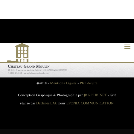
@2018 -
Mentions Légales
-
Plan de Site
Conception Graphique & Photographie par
JB ROUBINET
- Sité
réalise par
Daphnée LAU
pour
EPONIA COMMUNICATION