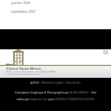
janvier 2018
septembre 2017
@2018 -
Mentions Légales
-
Plan de Site
Conception Graphique & Photographie par
JB ROUBINET
- Sité
réalise par
Daphnée LAU
pour
EPONIA COMMUNICATION