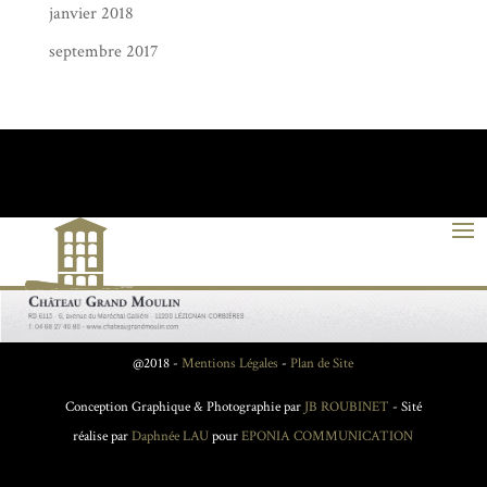
janvier 2018
septembre 2017
@2018 -
Mentions Légales
-
Plan de Site
Conception Graphique & Photographie par
JB ROUBINET
- Sité
réalise par
Daphnée LAU
pour
EPONIA COMMUNICATION