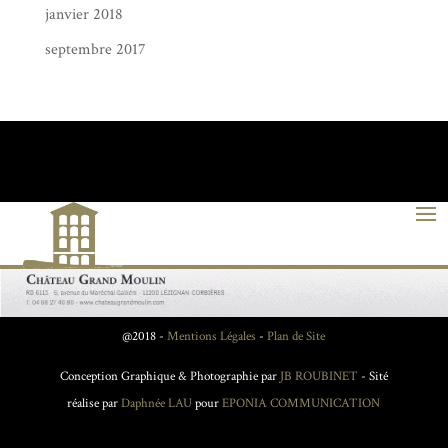
janvier 2018
septembre 2017
@2018 -
Mentions Légales
-
Plan de Site
Conception Graphique & Photographie par
JB ROUBINET
- Sité
réalise par
Daphnée LAU
pour
EPONIA COMMUNICATION