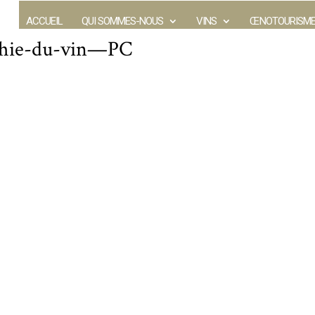
ACCUEIL
QUI SOMMES-NOUS
VINS
ŒNOTOURISM
phie-du-vin—PC