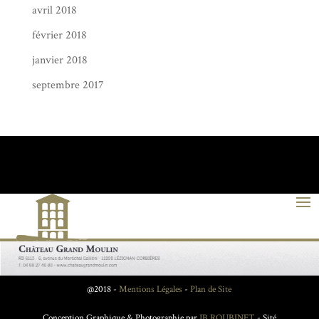
avril 2018
février 2018
janvier 2018
septembre 2017
@2018 -
Mentions Légales
-
Plan de Site
Conception Graphique & Photographie par
JB ROUBINET
- Sité