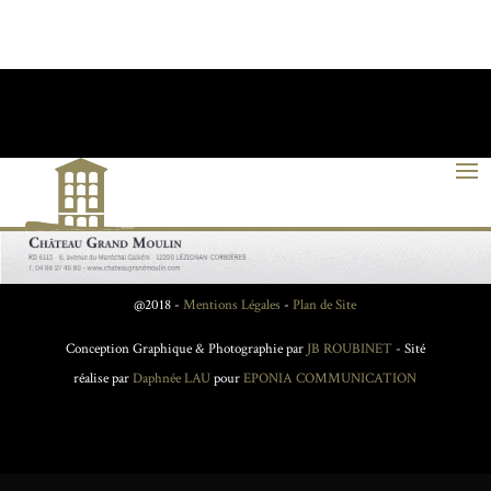
@2018 -
Mentions Légales
-
Plan de Site
Conception Graphique & Photographie par
JB ROUBINET
- Sité
réalise par
Daphnée LAU
pour
EPONIA COMMUNICATION