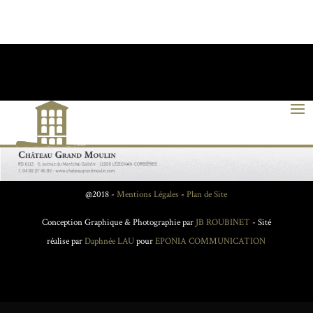
@2018 -
Mentions Légales
-
Plan de Site
Conception Graphique & Photographie par
JB ROUBINET
- Sité
réalise par
Daphnée LAU
pour
EPONIA COMMUNICATION