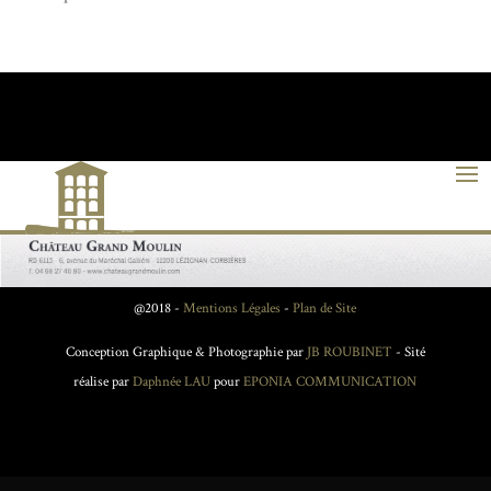
@2018 -
Mentions Légales
-
Plan de Site
Conception Graphique & Photographie par
JB ROUBINET
- Sité
réalise par
Daphnée LAU
pour
EPONIA COMMUNICATION