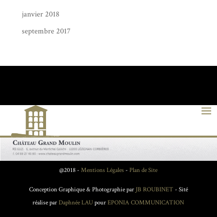
janvier 2018
septembre 2017
@2018 -
Mentions Légales
-
Plan de Site
Conception Graphique & Photographie par
JB ROUBINET
- Sité
réalise par
Daphnée LAU
pour
EPONIA COMMUNICATION