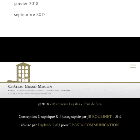
janvier 2018
septembre 2017
@2018 -
Mentions Légales
-
Plan de Site
Conception Graphique & Photographie par
JB ROUBINET
- Sité
réalise par
Daphnée LAU
pour
EPONIA COMMUNICATION