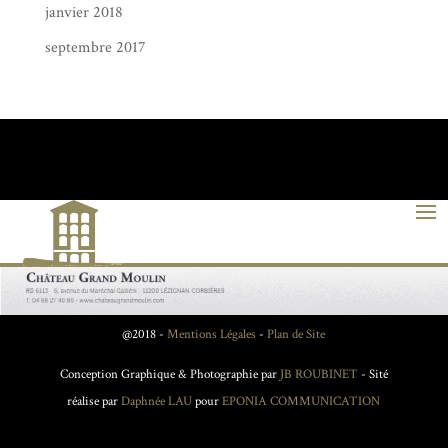
janvier 2018
septembre 2017
@2018 -
Mentions Légales
-
Plan de Site
Conception Graphique & Photographie par
JB ROUBINET
- Sité
réalise par
Daphnée LAU
pour
EPONIA COMMUNICATION