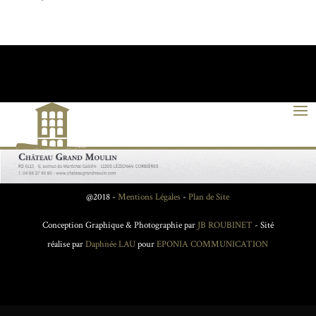
@2018 -
Mentions Légales
-
Plan de Site
Conception Graphique & Photographie par
JB ROUBINET
- Sité
réalise par
Daphnée LAU
pour
EPONIA COMMUNICATION