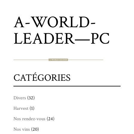
A-WORLD-
LEADER—PC
CATÉGORIES
Divers
(32)
Harvest
(1)
Nos rendez-vous
(24)
Nos vins
(20)