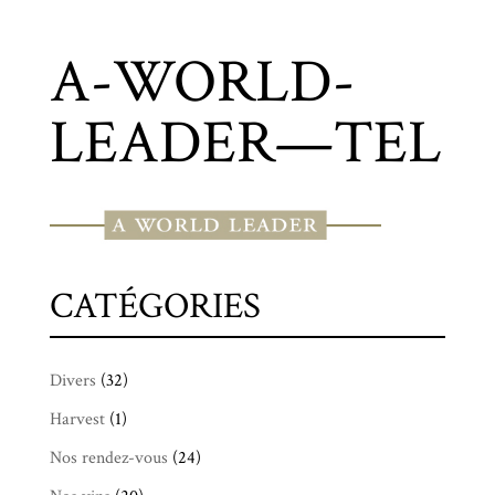
A-WORLD-
LEADER—TEL
CATÉGORIES
Divers
(32)
Harvest
(1)
Nos rendez-vous
(24)