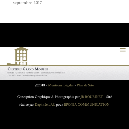
septembre 2017
@2018 -
Mentions Légales
-
Plan de Site
Conception Graphique & Photographie par
JB ROUBINET
- Sité
réalise par
Daphnée LAU
pour
EPONIA COMMUNICATION