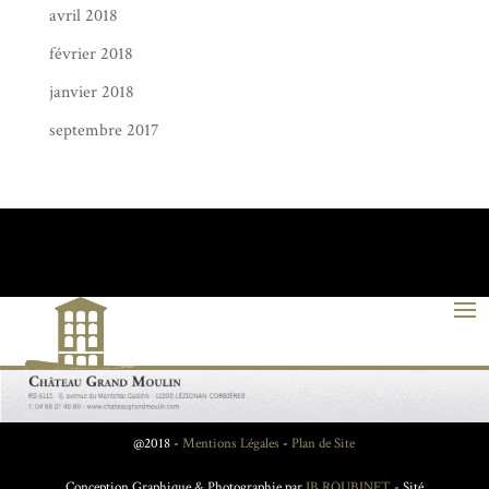
avril 2018
février 2018
janvier 2018
septembre 2017
@2018 -
Mentions Légales
-
Plan de Site
Conception Graphique & Photographie par
JB ROUBINET
- Sité