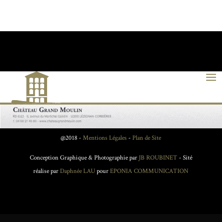
@2018 -
Mentions Légales
-
Plan de Site
Conception Graphique & Photographie par
JB ROUBINET
- Sité
réalise par
Daphnée LAU
pour
EPONIA COMMUNICATION