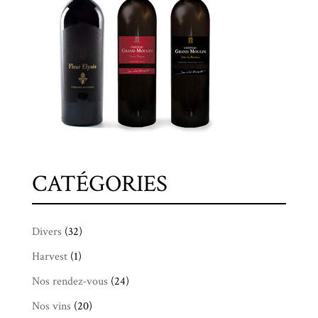
CATÉGORIES
Divers
(32)
Harvest
(1)
Nos rendez-vous
(24)
Nos vins
(20)